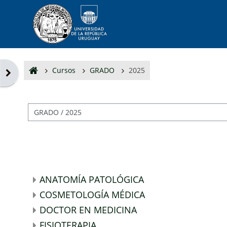
Salta al contenido principal
Cursos
GRADO
2025
Abrir cajón de bloques
Categorías
ANATOMÍA PATOLÓGICA
COSMETOLOGÍA MÉDICA
DOCTOR EN MEDICINA
FISIOTERAPIA