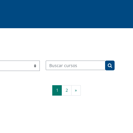
Buscar cursos
Buscar cur
Página 1
Página 2
Siguiente página
1
2
»