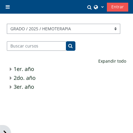
Salta al contenido principal
Selector de búsq
Entrar
Panel lateral
Categorías
Buscar cursos
Buscar cursos
Expandir todo
1er. año
2do. año
3er. año
Abrir cajón de bloques