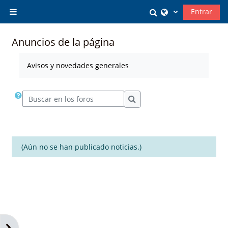
Salta al contenido principal
Selector de búsq
Entrar
Panel lateral
Anuncios de la página
Avisos y novedades generales
Buscar en los foros
Buscar en los foros
(Aún no se han publicado noticias.)
Abrir cajón de bloques