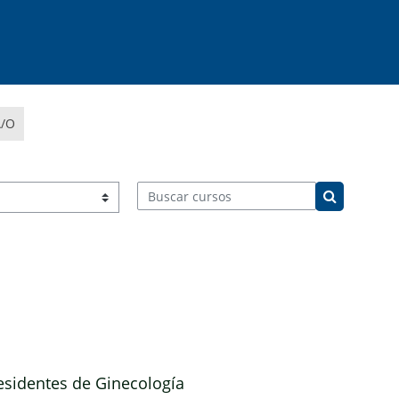
A/O
Buscar cursos
Buscar cur
esidentes de Ginecología