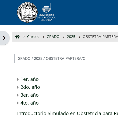
Salta al contenido principal
Cursos
GRADO
2025
OBSTETRA-PARTER
Abrir cajón de bloques
Categorías
1er. año
2do. año
3er. año
4to. año
Introductorio Simulado en Obstetricia para R