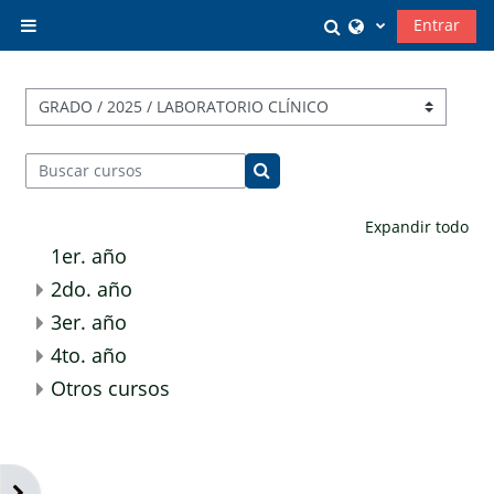
Salta al contenido principal
Selector de búsq
Entrar
Panel lateral
Categorías
Buscar cursos
Buscar cursos
Expandir todo
1er. año
2do. año
3er. año
4to. año
Otros cursos
Abrir cajón de bloques