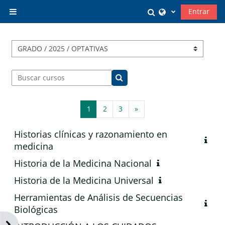
Salta al contenido principal
Selector de búsq
Entrar
Panel lateral
Categorías
Buscar cursos
Buscar cursos
Página 1
Página 2
Página 3
Siguiente página
1
2
3
»
Historias clínicas y razonamiento en
medicina
Historia de la Medicina Nacional
Historia de la Medicina Universal
Herramientas de Análisis de Secuencias
Biológicas
Abrir cajón de bloques