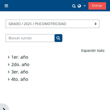
Salta al contenido principal
Selector de búsq
Entrar
Panel lateral
Categorías
Buscar cursos
Buscar cursos
Expandir todo
1er. año
2do. año
3er. año
4to. año
Abrir cajón de bloques