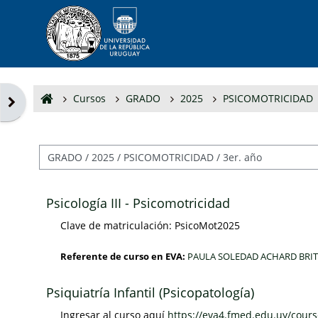
Salta al contenido principal
Cursos
GRADO
2025
PSICOMOTRICIDAD
Abrir cajón de bloques
Categorías
Psicología III - Psicomotricidad
Clave de matriculación: PsicoMot2025
Referente de curso en EVA:
PAULA SOLEDAD ACHARD BRIT
Psiquiatría Infantil (Psicopatología)
Ingresar al curso aquí
https://eva4.fmed.edu.uy/cour