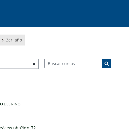
3er. año
Buscar cursos
Buscar cur
O DEL PINO
se/view.php?id=172