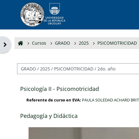
Salta al contenido principal
Cursos
GRADO
2025
PSICOMOTRICIDAD
Abrir cajón de bloques
Categorías
Psicología II - Psicomotricidad
Referente de curso en EVA:
PAULA SOLEDAD ACHARD BRIT
Pedagogía y Didáctica