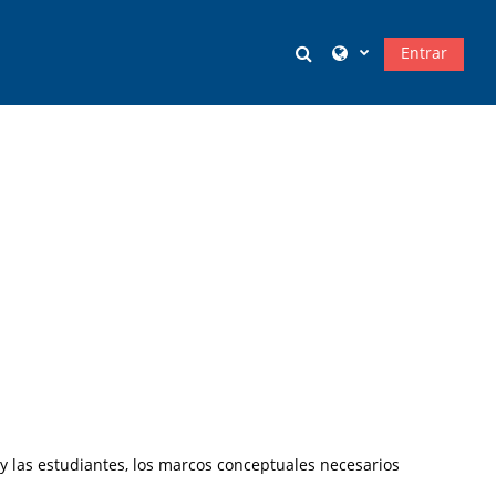
Selector de búsqued
Entrar
sos
 y las estudiantes, los marcos conceptuales necesarios