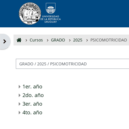
Salta al contenido principal
Cursos
GRADO
2025
PSICOMOTRICIDAD
Abrir cajón de bloques
Categorías
1er. año
2do. año
3er. año
4to. año