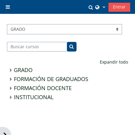
Salta al contenido principal
Selector de búsq
Entrar
Panel lateral
Categorías
Buscar cursos
Buscar cursos
Expandir todo
GRADO
FORMACIÓN DE GRADUADOS
FORMACIÓN DOCENTE
INSTITUCIONAL
Abrir cajón de bloques