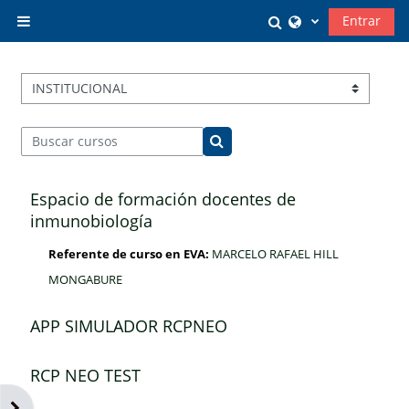
Salta al contenido principal
Selector de búsq
Entrar
Panel lateral
Categorías
Buscar cursos
Buscar cursos
Espacio de formación docentes de
inmunobiología
Referente de curso en EVA:
MARCELO RAFAEL HILL
MONGABURE
APP SIMULADOR RCPNEO
RCP NEO TEST
Abrir cajón de bloques