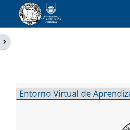
Salta al contenido principal
Abrir cajón de bloques
Entorno Virtual de Aprendiz