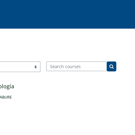
Search courses
Search cou
ología
GABURE