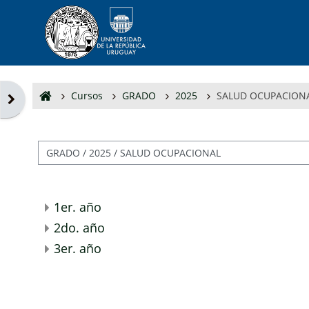
Salta al contenido principal
Cursos
GRADO
2025
SALUD OCUPACION
Abrir cajón de bloques
Categorías
1er. año
2do. año
3er. año