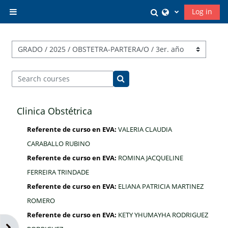
Skip to main content
Toggle search in
Log in
Side panel
Course categories
Search courses
Search courses
Clinica Obstétrica
Referente de curso en EVA:
VALERIA CLAUDIA
CARABALLO RUBINO
Referente de curso en EVA:
ROMINA JACQUELINE
FERREIRA TRINDADE
Referente de curso en EVA:
ELIANA PATRICIA MARTINEZ
ROMERO
Referente de curso en EVA:
KETY YHUMAYHA RODRIGUEZ
Open block drawer