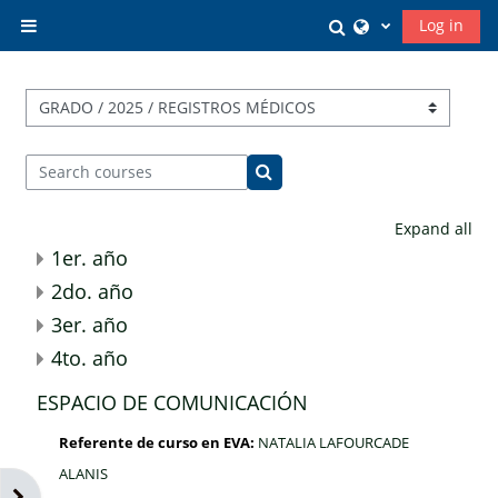
Skip to main content
Toggle search in
Log in
Side panel
Course categories
Search courses
Search courses
Expand all
1er. año
2do. año
3er. año
4to. año
ESPACIO DE COMUNICACIÓN
Referente de curso en EVA:
NATALIA LAFOURCADE
ALANIS
Open block drawer