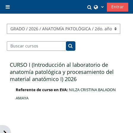
Salta al contenido principal
Selector de búsq
Entrar
Panel lateral
Categorías
Buscar cursos
Buscar cursos
CURSO I (Introducción al laboratorio de
anatomía patológica y procesamiento del
material anatómico I) 2026
Referente de curso en EVA:
NILZA CRISTINA BALADON
AMAYA
Abrir cajón de bloques