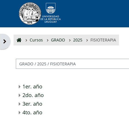
Salta al contenido principal
Cursos
GRADO
2025
FISIOTERAPIA
Abrir cajón de bloques
Categorías
1er. año
2do. año
3er. año
4to. año