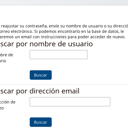
 reajustar su contraseña, envíe su nombre de usuario o su direcci
orreo electrónico. Si podemos encontrarlo en la base de datos, le
aremos un email con instrucciones para poder acceder de nuevo.
scar por nombre de usuario
scar por nombre de usuario
bre de
rio
scar por dirección email
scar por dirección email
cción de
eo